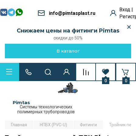
Вход |
info@pimtasplast.ru
Регист
Снижаем цены на фитинги Pimtas
скидки до 50%
В каталог
0
0
Pimtas
Системы технологических
полимерных трубопроводов
Главная
НПВХ (PVC-U)
Фитинги
Тройник пере