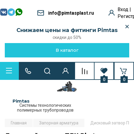
Вход |
info@pimtasplast.ru
Регист
Снижаем цены на фитинги Pimtas
скидки до 50%
В каталог
0
0
Pimtas
Системы технологических
полимерных трубопроводов
Главная
Запорная арматура
Дисковый затвор ПВХ 