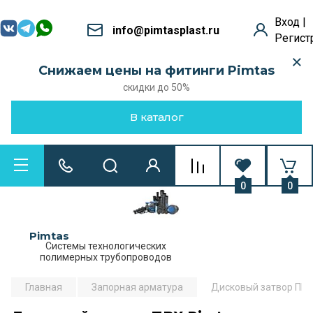
Вход |
info@pimtasplast.ru
Регист
Снижаем цены на фитинги Pimtas
скидки до 50%
В каталог
0
0
Pimtas
Системы технологических
полимерных трубопроводов
Главная
Запорная арматура
Дисковый затвор ПВХ 