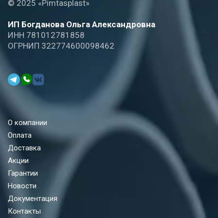
© 2025 «Pimtasplast»
ИП Богданова Ольга Александровна
ИНН 781012781858
ОГРНИП 322774600098462
О компании
Оплата
Доставка
Акции
Гарантии
Новости
Документация
Контакты