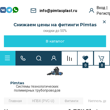
Вход |
info@pimtasplast.ru
Регист
Снижаем цены на фитинги Pimtas
скидки до 50%
В каталог
0
0
Pimtas
Системы технологических
полимерных трубопроводов
Главная
НПВХ (PVC-U)
Фитинги
Ниппель двух