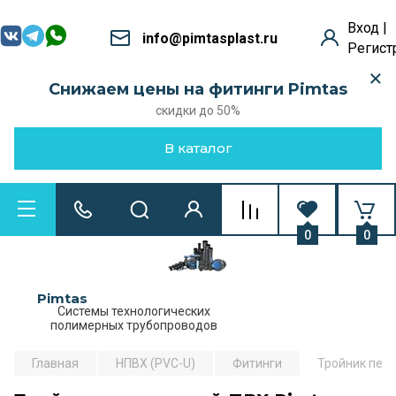
Вход |
info@pimtasplast.ru
Регист
Снижаем цены на фитинги Pimtas
скидки до 50%
В каталог
0
0
Pimtas
Системы технологических
полимерных трубопроводов
Главная
НПВХ (PVC-U)
Фитинги
Тройник пере