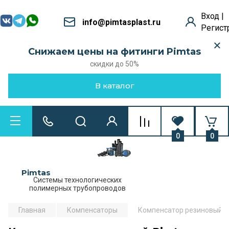
Вход |
info@pimtasplast.ru
Регист
Снижаем цены на фитинги Pimtas
скидки до 50%
В каталог
0
0
Pimtas
Системы технологических
полимерных трубопроводов
Главная
Компенсаторы
Компенсатор резиновый P