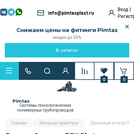
Вход |
info@pimtasplast.ru
Регист
Снижаем цены на фитинги Pimtas
скидки до 50%
В каталог
0
0
Pimtas
Системы технологических
полимерных трубопроводов
Главная
Запорная арматура
Дисковый затвор ПВХ 